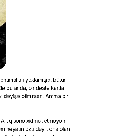
 ehtimalları yoxlamışıq, bütün
Elə bu anda, bir dəstə kartla
yi dəyişə bilmirsən. Amma bir
. Artıq sənə xidmət etməyən
em həyatın özü deyil, ona olan