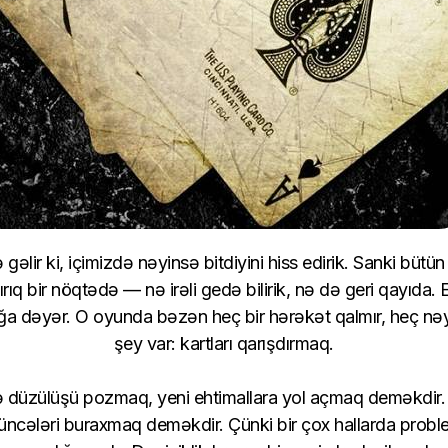
əlir ki, içimizdə nəyinsə bitdiyini hiss edirik. Sanki bütün
rıq bir nöqtədə — nə irəli gedə bilirik, nə də geri qayıda. 
ğa dəyər. O oyunda bəzən heç bir hərəkət qalmır, heç nə
şey var: kartları qarışdırmaq.
nə düzülüşü pozmaq, yeni ehtimallara yol açmaq deməkdir
üşüncələri buraxmaq deməkdir. Çünki bir çox hallarda probl