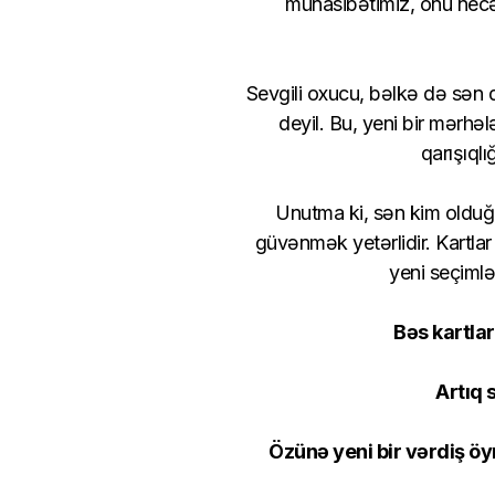
münasibətimiz, onu necə
Sevgili oxucu, bəlkə də sən d
deyil. Bu, yeni bir mərhə
qarışıqlı
Unutma ki, sən kim olduğ
güvənmək yetərlidir. Kartla
yeni seçimlə
Bəs kartlar
Artıq 
Özünə yeni bir vərdiş ö