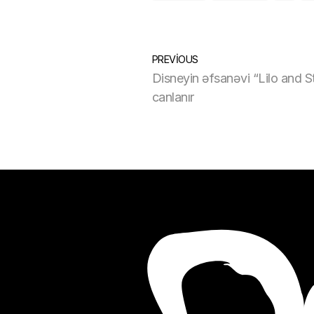
PREVIOUS
Disneyin əfsanəvi “Lilo and S
canlanır