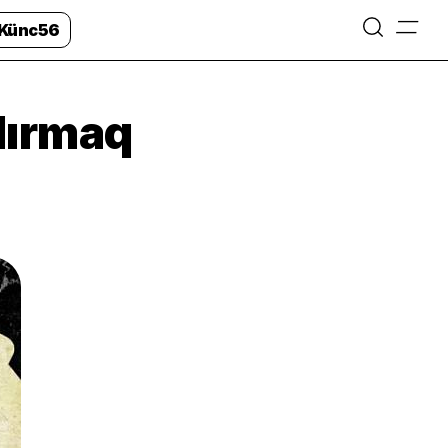
=
Künc56
şdırmaq