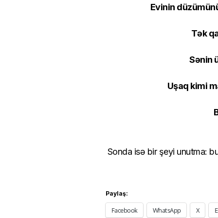
Evinin düzümünü d
Tək qa
Sənin 
Uşaq kimi mar
B
Sonda isə bir şeyi unutma: bu
Paylaş:
Facebook
WhatsApp
X
E