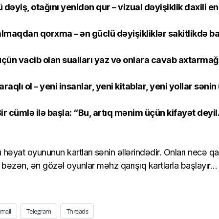
əyiş, otağını yenidən qur – vizual dəyişiklik daxili en
lmaqdan qorxma – ən güclü dəyişikliklər sakitlikdə ba
üçün vacib olan sualları yaz və onlara cavab axtarmağ
aqlı ol – yeni insanlar, yeni kitablar, yeni yollar səni
ir cümlə ilə başla: “Bu, artıq mənim üçün kifayət deyil
 həyat oyununun kartları sənin əllərindədir. Onları necə qa
bəzən, ən gözəl oyunlar məhz qarışıq kartlarla başlayır…
mail
Telegram
Threads