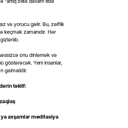
cə “artıq belə davam edə
z və yorucu gəlir. Bu, zəiflik
sinə keçmək zamanıdır. Hər
 gizlənib.
 səssizcə onu dinləmək və
ü göstərəcək. Yeni insanlar,
n gəlməlidir.
ərin təklif:
uzaqlaş
ə ya axşamlar meditasiya