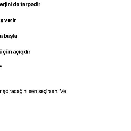
erjini də tərpədir
ş verir
a başla
n üçün açıqdır
.”
rışdıracağını sən seçirsən. Və