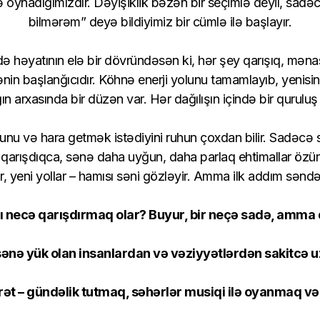
 oynadığımızdır. Dəyişiklik bəzən bir seçimlə deyil, sadə
bilmərəm” deyə bildiyimiz bir cümlə ilə başlayır.
ə həyatının elə bir dövründəsən ki, hər şey qarışıq, mənası
lənin başlanğıcıdır. Köhnə enerji yolunu tamamlayıb, yeni
ğın arxasında bir düzən var. Hər dağılışın içində bir quruluş
unu və hara getmək istədiyini ruhun çoxdan bilir. Sadəcə
r qarışdıqca, sənə daha uyğun, daha parlaq ehtimallar özün
r, yeni yollar – hamısı səni gözləyir. Amma ilk addım səndə
ı necə qarışdırmaq olar? Buyur, bir neçə sadə, amma d
sənə yük olan insanlardan və vəziyyətlərdən sakitcə 
yrət – gündəlik tutmaq, səhərlər musiqi ilə oyanmaq v