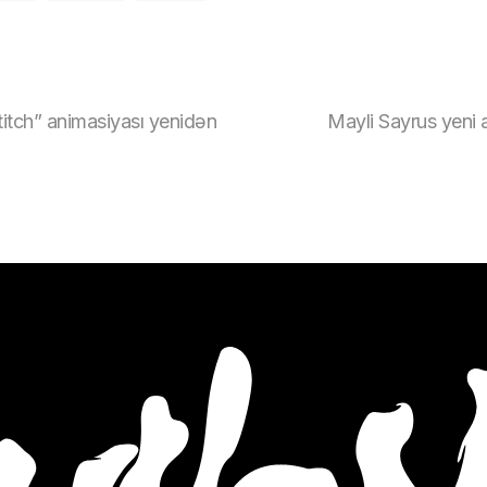
titch” animasiyası yenidən
Mayli Sayrus yeni 