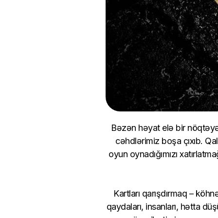
Bəzən həyat elə bir nöqtəyə g
cəhdlərimiz boşa çıxıb. Qalı
oyun oynadığımızı xatırlatma
Kartları qarışdırmaq – köh
qaydaları, insanları, hətta d