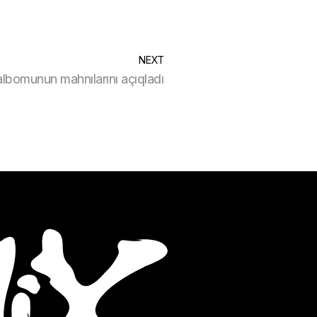
NEXT
albomunun mahnılarını açıqladı