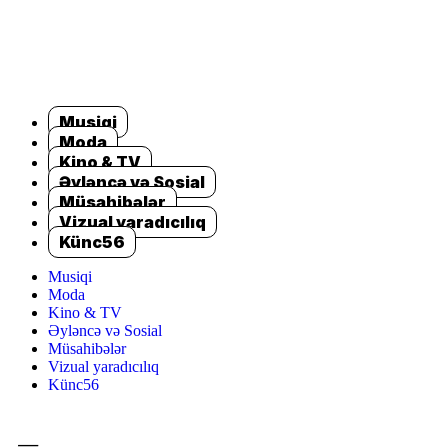
Musiqi
Moda
Kino & TV
Əyləncə və Sosial
Müsahibələr
Vizual yaradıcılıq
Künc56
Musiqi
Moda
Kino & TV
Əyləncə və Sosial
Müsahibələr
Vizual yaradıcılıq
Künc56
=