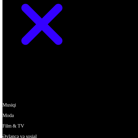
Kəşf et
Musiqi
Moda
Film & TV
Əyləncə və sosial