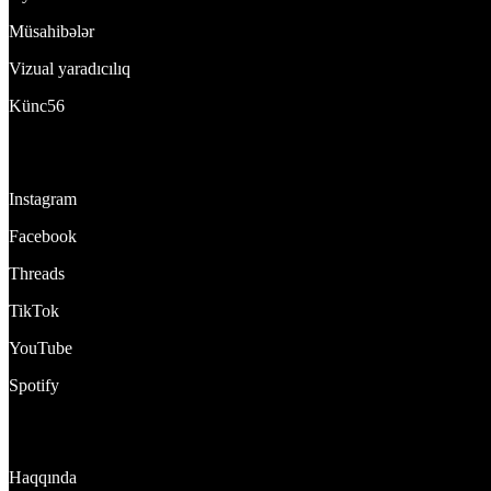
Müsahibələr
Vizual yaradıcılıq
Künc56
Bizi izlə:
Instagram
Facebook
Threads
TikTok
YouTube
Spotify
DynamixTeam
Haqqında