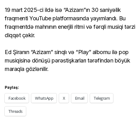
19 mart 2025-ci ildə isə “Azizam”ın 30 saniyəlik
fraqmenti YouTube platformasında yayımlandı. Bu
fraqmentdə mahnının enerjili ritmi və fərqli musiqi tərzi
diqqət çəkir.
Ed Şiranın “Azizam” sinqlı və “Play” albomu ilə pop
musiqisinə dönüşü pərəstişkarları tərəfindən böyük
maraqla gözlənilir.
Paylaş:
Facebook
WhatsApp
X
Email
Telegram
Threads