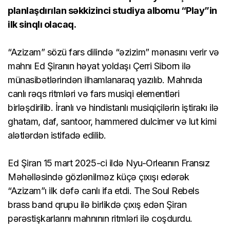
planlaşdırılan səkkizinci studiya albomu “Play”in
ilk sinqlı olacaq.
“Azizam” sözü fars dilində “əzizim” mənasını verir və
mahnı Ed Şiranın həyat yoldaşı Çerri Siborn ilə
münasibətlərindən ilhamlanaraq yazılıb. Mahnıda
canlı rəqs ritmləri və fars musiqi elementləri
birləşdirilib. İranlı və hindistanlı musiqiçilərin iştirakı ilə
ghatam, daf, santoor, hammered dulcimer və lut kimi
alətlərdən istifadə edilib.
Ed Şiran 15 mart 2025-ci ildə Nyu-Orleanın Fransız
Məhəlləsində gözlənilməz küçə çıxışı edərək
“Azizam”ı ilk dəfə canlı ifa etdi. The Soul Rebels
brass band qrupu ilə birlikdə çıxış edən Şiran
pərəstişkarlarını mahnının ritmləri ilə coşdurdu.