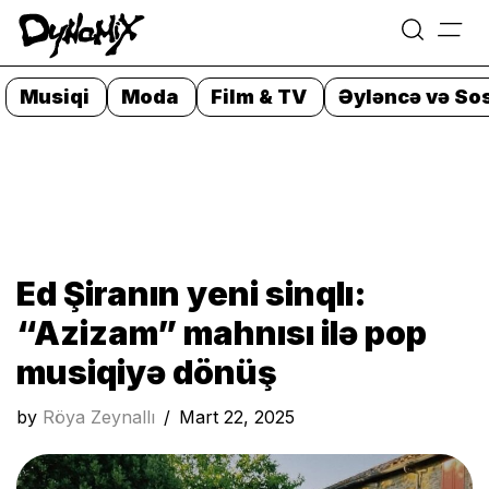
=
Skip
to
Musiqi
Moda
Film & TV
Əyləncə və Sos
content
Ed Şiranın yeni sinqlı:
“Azizam” mahnısı ilə pop
musiqiyə dönüş
by
Röya Zeynallı
Mart 22, 2025