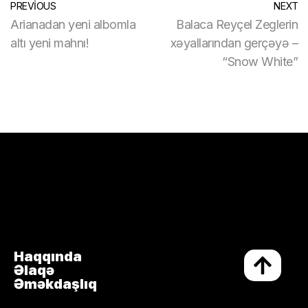
PREVIOUS
NEXT
Arianadan yeni albomla
Balaca Reyçel Zeglerin
altı yeni mahnı!
xəyallarından gerçəyə –
“Snow White”
Haqqında
Əlaqə
Əməkdaşlıq