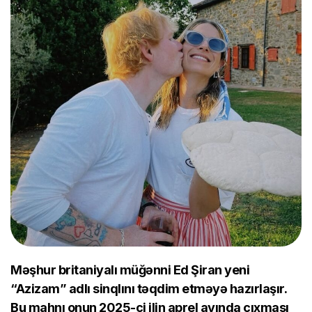
Məşhur britaniyalı müğənni Ed Şiran yeni
“Azizam” adlı sinqlını təqdim etməyə hazırlaşır.
Bu mahnı onun 2025-ci ilin aprel ayında çıxması