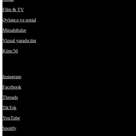
Film & TV
Əyləncə və sosial
Müsahibələr
Vizual yaradıcılıq
Künc56
Bizi izlə:
Instagram
Facebook
Threads
TikTok
YouTube
Spotify