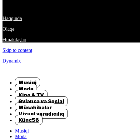
DynamixTeam
Haqqında
Əlaqə
Əməkdaşlıq
Skip to content
Dynamix
Musiqi
Moda
Kino & TV
Əyləncə və Sosial
Müsahibələr
Vizual yaradıcılıq
Künc56
Musiqi
Moda