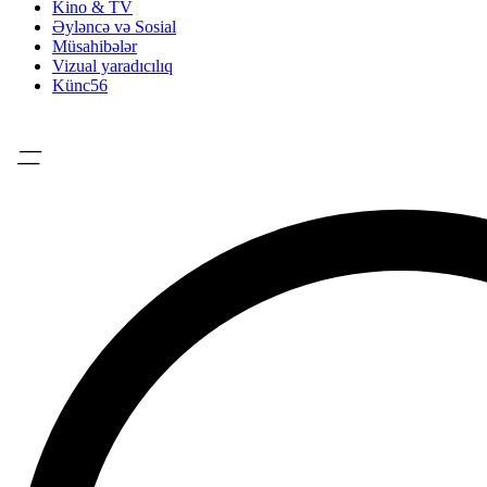
Kino & TV
Əyləncə və Sosial
Müsahibələr
Vizual yaradıcılıq
Künc56
=