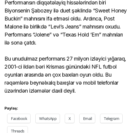
Performansın diqqətəlayiq hissələrindən biri
Biyonsenin Şabozey ilə duet şəklində “Sweet Honey
Buckin” mahnısını ifa etməsi oldu. Ardınca, Post
Malone ilə birlikdə “Levi’s Jeans” mahnısını oxudu.
Performans “Jolene” və “Texas Hold ‘Em” mahnıları
ilə sona çatdı.
Bu unudulmaz performans 27 milyon izləyici yığaraq,
2001-ci ildən bəri Krismas günündəki NFL futbol
oyunları arasında ən çox baxılan oyun oldu. Bu
rəqəmlərə beynəlxalq baxışlar və mobil telefonlar
üzərindən izləmələr daxil deyil.
Paylaş:
Facebook
WhatsApp
X
Email
Telegram
Threads