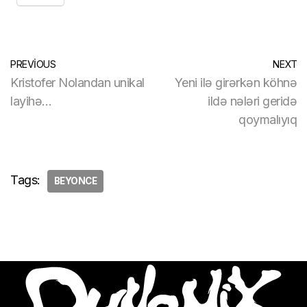
PREVIOUS
NEXT
Kristofer Nolandan unikal
Yeni ilə girərkən köhnə
layihə…
ildə nələri geridə
qoymalıyıq
Tags:
BEYONCE