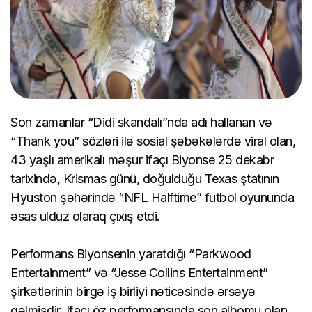
Son zamanlar “Didi skandalı”nda adı hallanan və
“Thank you” sözləri ilə sosial şəbəkələrdə viral olan,
43 yaşlı amerikalı məşur ifaçı Biyonse 25 dekabr
tarixində, Krismas günü, doğulduğu Texas ştatının
Hyuston şəhərində “NFL Halftime” futbol oyununda
əsas ulduz olaraq çıxış etdi.
Performans Biyonsenin yaratdığı “Parkwood
Entertainment” və “Jesse Collins Entertainment”
şirkətlərinin birgə iş birliyi nəticəsində ərsəyə
gəlmişdir. Ifaçı öz performansında son albomu olan