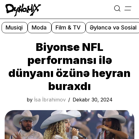
=
Skip
to
Musiqi
Moda
Film & TV
Əyləncə və Sosial
content
Biyonse NFL
performansı ilə
dünyanı özünə heyran
buraxdı
by
İsa İbrahimov
Dekabr 30, 2024