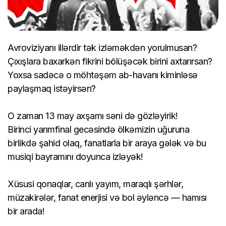
Avroviziyanı illərdir tək izləməkdən yorulmusan?
Çıxışlara baxarkən fikrini bölüşəcək birini axtarırsan?
Yoxsa sadəcə o möhtəşəm ab-havanı kiminləsə
paylaşmaq istəyirsən?
O zaman 13 may axşamı səni də gözləyirik!
Birinci yarımfinal gecəsində ölkəmizin uğuruna
birlikdə şahid olaq, fanatlarla bir araya gələk və bu
musiqi bayramını doyunca izləyək!
Xüsusi qonaqlar, canlı yayım, maraqlı şərhlər,
müzakirələr, fanat enerjisi və bol əyləncə — hamısı
bir arada!