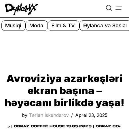
=
Skip
to
Musiqi
Moda
Film & TV
Əyləncə və Sosial
content
Avroviziya azarkeşləri
ekran başına –
həyəcanı birlikdə yaşa!
by
Tərlan İskəndərov
Aprel 23, 2025