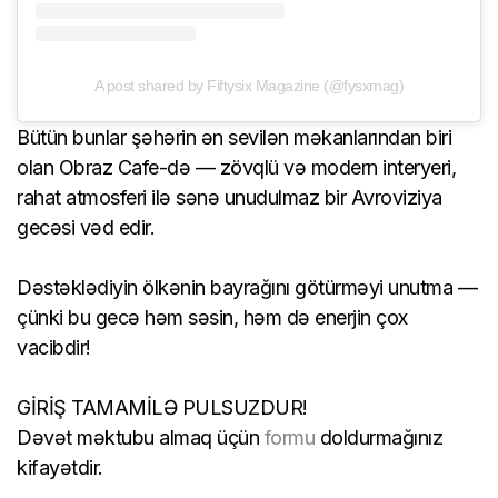
A post shared by Fiftysix Magazine (@fysxmag)
Bütün bunlar şəhərin ən sevilən məkanlarından biri
olan Obraz Cafe-də — zövqlü və modern interyeri,
rahat atmosferi ilə sənə unudulmaz bir Avroviziya
gecəsi vəd edir.
Dəstəklədiyin ölkənin bayrağını götürməyi unutma —
çünki bu gecə həm səsin, həm də enerjin çox
vacibdir!
GİRİŞ TAMAMİLƏ PULSUZDUR!
Dəvət məktubu almaq üçün
formu
doldurmağınız
kifayətdir.