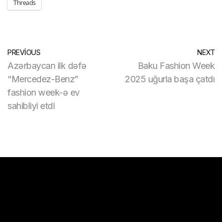
Threads
PREVIOUS
NEXT
Azərbaycan ilk dəfə
Baku Fashion Week
“Mercedez-Benz”
2025 uğurla başa çatdı
fashion week-ə ev
sahibliyi etdi