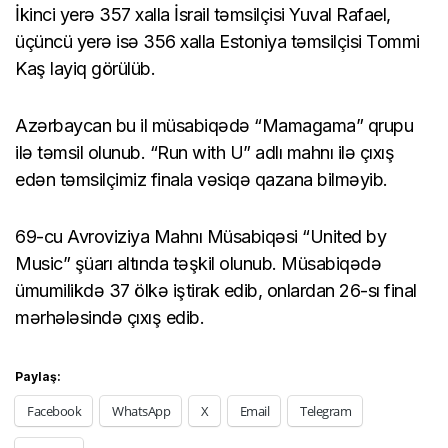
İkinci yerə 357 xalla İsrail təmsilçisi Yuval Rafael,
üçüncü yerə isə 356 xalla Estoniya təmsilçisi Tommi
Kaş layiq görülüb.
Azərbaycan bu il müsabiqədə “Mamagama” qrupu
ilə təmsil olunub. “Run with U” adlı mahnı ilə çıxış
edən təmsilçimiz finala vəsiqə qazana bilməyib.
69-cu Avroviziya Mahnı Müsabiqəsi “United by
Music” şüarı altında təşkil olunub. Müsabiqədə
ümumilikdə 37 ölkə iştirak edib, onlardan 26-sı final
mərhələsində çıxış edib.
Paylaş:
Facebook
WhatsApp
X
Email
Telegram