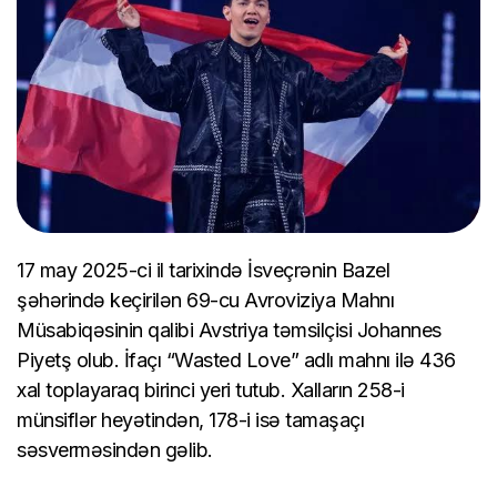
17 may 2025-ci il tarixində İsveçrənin Bazel
şəhərində keçirilən 69-cu Avroviziya Mahnı
Müsabiqəsinin qalibi Avstriya təmsilçisi Johannes
Piyetş olub. İfaçı “Wasted Love” adlı mahnı ilə 436
xal toplayaraq birinci yeri tutub. Xalların 258-i
münsiflər heyətindən, 178-i isə tamaşaçı
səsverməsindən gəlib.