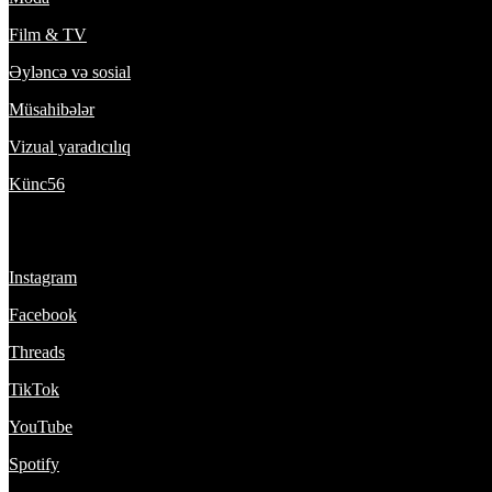
Film & TV
Əyləncə və sosial
Müsahibələr
Vizual yaradıcılıq
Künc56
Bizi izlə:
Instagram
Facebook
Threads
TikTok
YouTube
Spotify