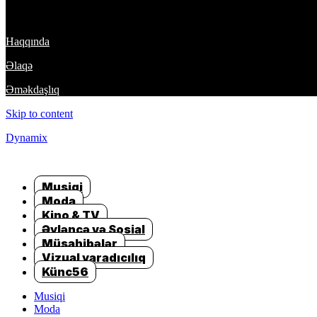
DynamixTeam
Haqqında
Əlaqə
Əməkdaşlıq
Skip to content
Dynamix
Musiqi
Moda
Kino & TV
Əyləncə və Sosial
Müsahibələr
Vizual yaradıcılıq
Künc56
Musiqi
Moda