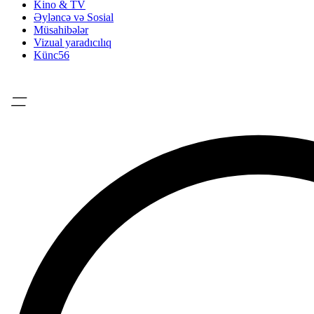
Kino & TV
Əyləncə və Sosial
Müsahibələr
Vizual yaradıcılıq
Künc56
=