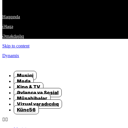
DynamixTeam
Haqqında
Əlaqə
Əməkdaşlıq
Skip to content
Dynamix
Musiqi
Moda
Kino & TV
Əyləncə və Sosial
Müsahibələr
Vizual yaradıcılıq
Künc56