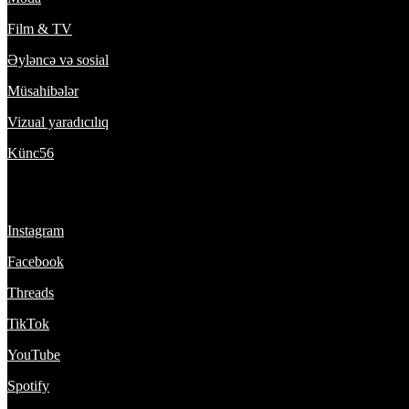
Film & TV
Əyləncə və sosial
Müsahibələr
Vizual yaradıcılıq
Künc56
Bizi izlə:
Instagram
Facebook
Threads
TikTok
YouTube
Spotify