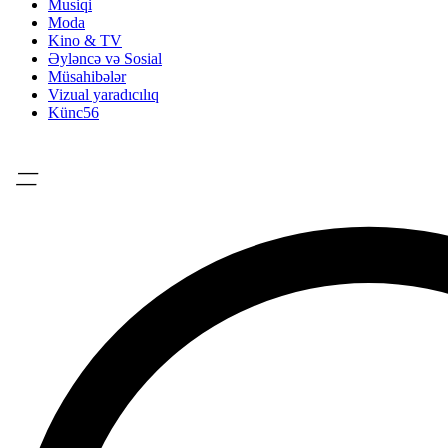
Musiqi
Moda
Kino & TV
Əyləncə və Sosial
Müsahibələr
Vizual yaradıcılıq
Künc56
=