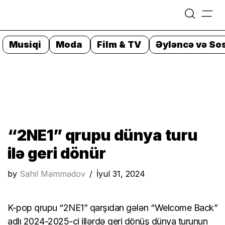
=
Skip
to
Musiqi
Moda
Film & TV
Əyləncə və Sos
content
“2NE1” qrupu dünya turu
ilə geri dönür
by
Sahil Məmmədov
İyul 31, 2024
K-pop qrupu “2NE1” qarşıdan gələn “Welcome Back”
adlı 2024-2025-ci illərdə geri dönüş dünya turunun