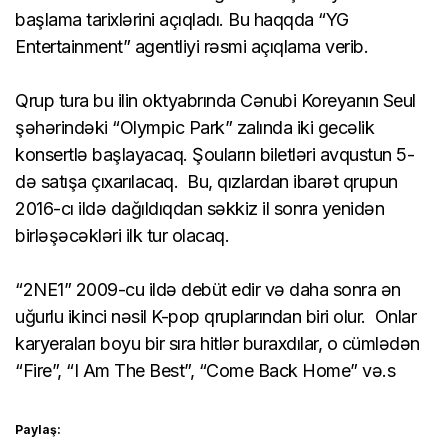
başlama tarixlərini açıqladı. Bu haqqda “YG
Entertainment” agentliyi rəsmi açıqlama verib.
Qrup tura bu ilin oktyabrında Cənubi Koreyanın Seul
şəhərindəki “Olympic Park” zalında iki gecəlik
konsertlə başlayacaq. Şouların biletləri avqustun 5-
də satışa çıxarılacaq. Bu, qızlardan ibarət qrupun
2016-cı ildə dağıldıqdan səkkiz il sonra yenidən
birləşəcəkləri ilk tur olacaq.
“2NE1” 2009-cu ildə debüt edir və daha sonra ən
uğurlu ikinci nəsil K-pop qruplarından biri olur. Onlar
karyeraları boyu bir sıra hitlər buraxdılar, o cümlədən
“Fire”, “I Am The Best”, “Come Back Home” və.s
Paylaş: