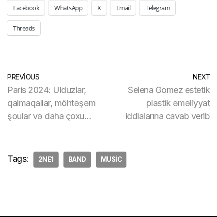
Facebook
WhatsApp
X
Email
Telegram
Threads
PREVIOUS
NEXT
Paris 2024: Ulduzlar,
Selena Gomez estetik
qalmaqallar, möhtəşəm
plastik əməliyyat
şoular və daha çoxu…
iddialarına cavab verib
Tags:
2NE1
BAND
MUSIC